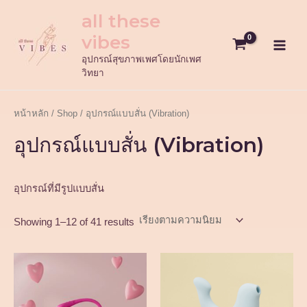
Sorted
Skip
2
3
8
2
1
4
1
1
7
6
3
Main
by
all these
popularity
to
สิ
7
สิ
5
1
2
สิ
0
สิ
สิ
สิ
Menu
vibes
content
น
สิ
น
สิ
สิ
สิ
น
สิ
น
น
น
ค้
น
ค้
น
น
น
ค้
น
ค้
ค้
ค้
อุปกรณ์สุขภาพเพศโดยนักเพศ
วิทยา
า
ค้
า
ค้
ค้
ค้
า
ค้
า
า
า
า
า
า
า
า
หน้าหลัก
/
Shop
/ อุปกรณ์แบบสั่น (Vibration)
อุปกรณ์แบบสั่น (Vibration)
อุปกรณ์ที่มีรูปแบบสั่น
Showing 1–12 of 41 results